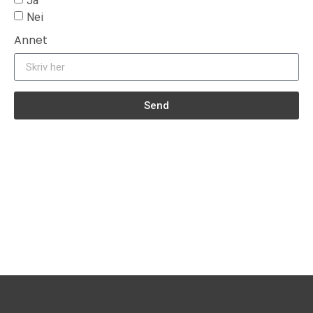
Ja
Nei
Annet
Send