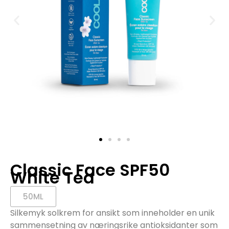
Classic Face SPF50
White Tea
50ML
Silkemyk solkrem for ansikt som inneholder en unik
sammensetning av næringsrike antioksidanter som